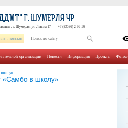
ДДМТ" Г. ШУМЕРЛЯ ЧР
увашия , г. Шумерля, ул. Ленина 17
+7 (83536) 2-99-56
сать письмо
овательной организации
Новости
Информация
Проекты
Фотоа
в школу»
т «Самбо в школу»