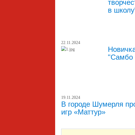
творчес
в школу
22.11.2024
Новичка
"Самбо 
19.11.2024
В городе Шумерля п
игр «Маттур»