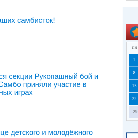
аших самбисток!
пн
1
8
я секции Рукопашный бой и
Самбо приняли участие в
15
ных играх
22
29
це детского и молодёжного