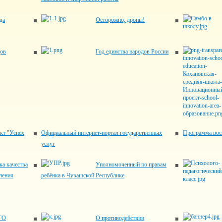
да
Осторожно, дропы!
дов
Год единства народов России
кт "Успех
Официальный интернет-портал государственных
Программа вос
услуг
ка качества
Уполномоченный по правам
ления
ребёнка в Чувашской Республике
ГО
О противодействии