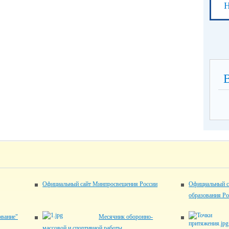
Н
Официальный сайт Минпросвещения России
Официальный с
образования Р
ование"
Месячник оборонно-
массовой и спортивной работы