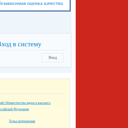
езависимая оценка качества
Вход в систему
Вход
айт Министерства науки и высшего
оссийской Федерации
Точка притяжения