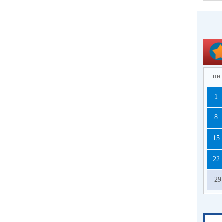
пн
1
8
15
22
29