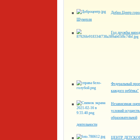
Добро.Центр горо
Шумерля
Год дружбы наро
Федеральный прое
каждого ребёнка"
Независимая оцен
условий осуществ
образовательной
деятельности
ЦЕНТР ДЕТСКО