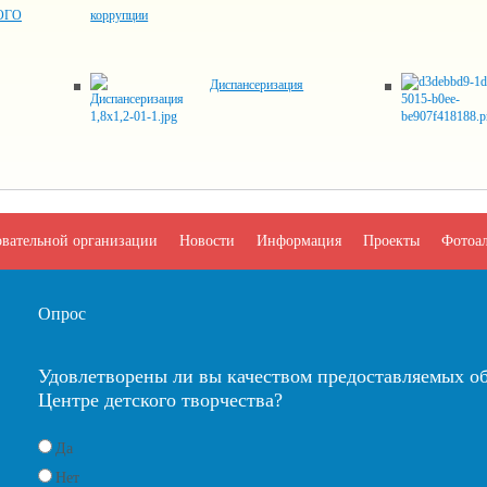
ОГО
коррупции
Диспансеризация
овательной организации
Новости
Информация
Проекты
Фотоа
Опрос
Удовлетворены ли вы качеством предоставляемых об
Центре детского творчества?
Да
Нет