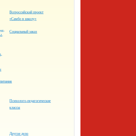
Всероссийский проект
«Самбо в школу»
Социальный заказ
питания
Психолого-педагогические
классы
Другое дело