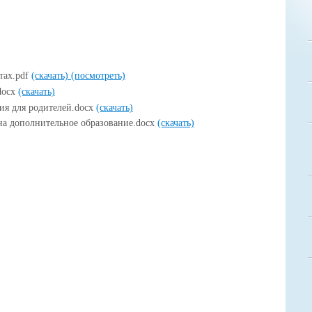
тах.pdf
(скачать)
(посмотреть)
docx
(скачать)
ия для родителей.docx
(скачать)
 на дополнительное образование.docx
(скачать)