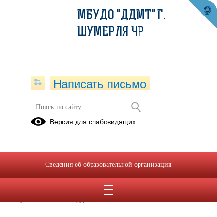
МБУДО "ДДМТ" Г.
ШУМЕРЛЯ ЧР
Написать письмо
Нормативные правовые и иные акты
Версия для слабовидящих
в сфере противодействия коррупции
05.07.2023
Сведения об образовательной организации
29.03.2024
О противодействии коррупции